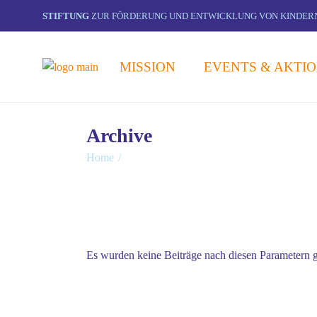
Springe
zum
STIFTUNG
ZUR FÖRDERUNG UND ENTWICKLUNG VON KINDER
Inhalt
MISSION
EVENTS & AKTI
Archive
Home
Es wurden keine Beiträge nach diesen Parametern 