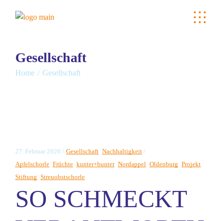
Springe
zum
Inhalt
Gesellschaft
Home
Gesellschaft
27. Februar 2026
Gesellschaft
Nachhaltigkeit
Apfelschorle
Früchte
kunter+bunter
Nordappel
Oldenburg
Projekt
Stiftung
Streuobstschorle
SO SCHMECKT