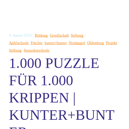
4. Januar 2026
Bildung
Gesellschaft
Stiftung
Apfelschorle
Früchte
kunter+bunter
Nordappel
Oldenburg
Projekt
Stiftung
Streuobstschorle
1.000 PUZZLE
FÜR 1.000
KRIPPEN |
KUNTER+BUNT