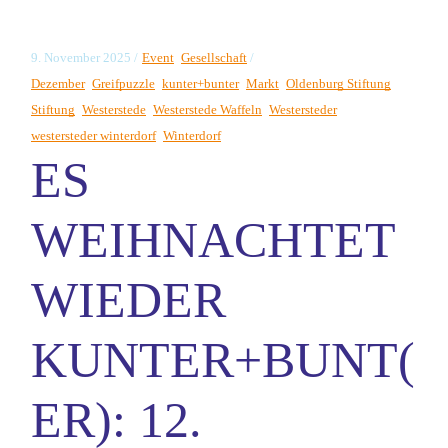
9. November 2025
Event
Gesellschaft
Dezember
Greifpuzzle
kunter+bunter
Markt
Oldenburg Stiftung
Stiftung
Westerstede
Westerstede Waffeln
Westersteder
westersteder winterdorf
Winterdorf
ES
WEIHNACHTET
WIEDER
KUNTER+BUNT(
ER): 12.